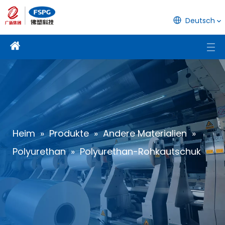
Deutsch
Heim
»
Produkte
»
Andere Materialien
»
Polyurethan
»
Polyurethan-Rohkautschuk