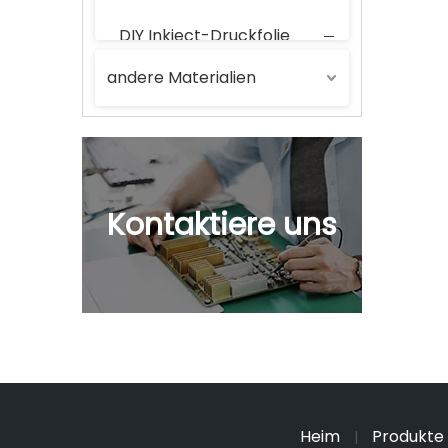
DIY Inkject-Druckfolie
andere Materialien
Ofenbeutel (Bratbeutel)
PVC-Folie
PET-Chips
Kontaktiere uns
Polyurethan
Wasserbasiertes beschichtetes Papier
Heim
Produkte
|