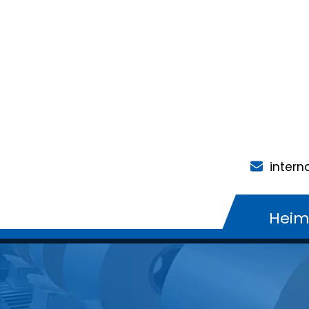
intern
Hei