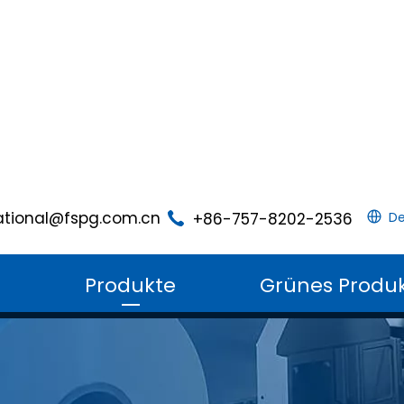
ational@fspg.com.cn
+86-757-8202-2536
De
m
Produkte
Grünes Produ