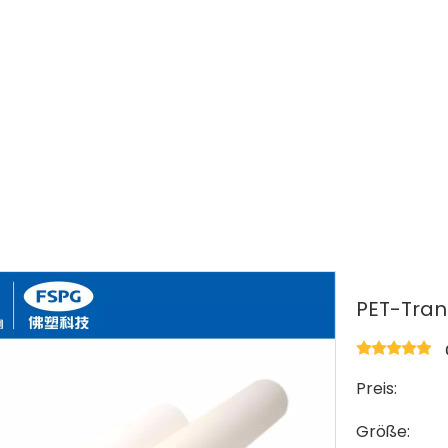
»
DIY Inkject-Druckfolie
»
PET-Transferfolie
PET-Tran
Preis:
Größe: