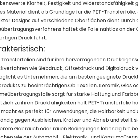
enswerte Klarheit, Festigkeit und Widerstandsfähigkeit
ses Material dient als Grundlage für die PET-Transferfolie,
kter Designs auf verschiedene Oberflächen dient.Durch d
bertragungsverfahrens haftet die Folie nahtlos an der 
rtigen Druck führt.
akteristisch:
Transferfolien sind für ihre hervorragenden Druckeigen
kverfahren wie Siebdruck, Offsetdruck und Digitaldruck 
glicht es Unternehmen, die am besten geeignete Druckte
rodukts zu beeinträchtigen.Ob Textilien, Keramik, Glas o
eübertragungsfolie sorgt für starke Haftung und Farbb
tzlich zu ihren Druckfähigkeiten hält PET-Transferfolie
 macht es perfekt für Anwendungen, die Haltbarkeit und da
ändig gegen Ausbleichen, Kratzer und Abrieb und stellt 
erem Gebrauch oder rauen Bedingungen lebendig bleiben.
chen wie der Automobil-, Elektronik- und Konsumgüterind