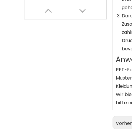
geha
Darü
Zusa
zahl
Druc
bevo
Anw
PET-Fo
Muster
Hochwertiger Inkject-Druck, DIY-PET-Wärmeübertragungsfolie
Kleidu
Wir bi
bitte n
Vorher