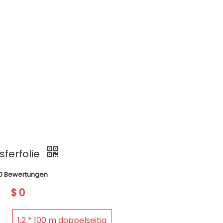
sferfolie
0 Bewertungen
$
0
1,2 * 100 m doppelseitig