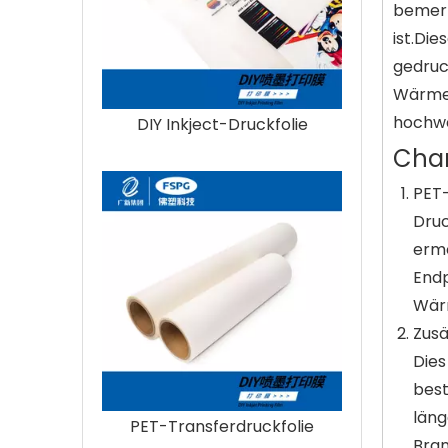
bemerk
ist.Die
gedruc
Wärmeü
hochwe
DIY Inkject-Druckfolie
Char
PET-
Druc
ermö
Endp
Wärm
Zusä
Dies
best
läng
PET-Transferdruckfolie
Bran