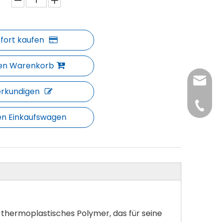
fort kaufen
den Warenkorb
interna
erkundigen
+86-139
en Einkaufswagen
+86-13
t thermoplastisches Polymer, das für seine