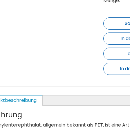
Menge:
So
In 
In d
ktbeschreibung
ührung
hylenterephthalat, allgemein bekannt als PET, ist eine Ar