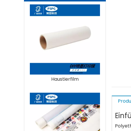
Haustierfilm
Produ
Einf
Polyet