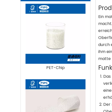
Prod
Ein mat
macht.
erreic
Oberfl
durch 
ihm ei
matte 
Funk
PET-Chip
Das 
verl
eine
erhö
Der 
Ober