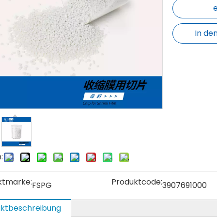
In de
:
ktmarke:
Produktcode:
FSPG
3907691000
ktbeschreibung