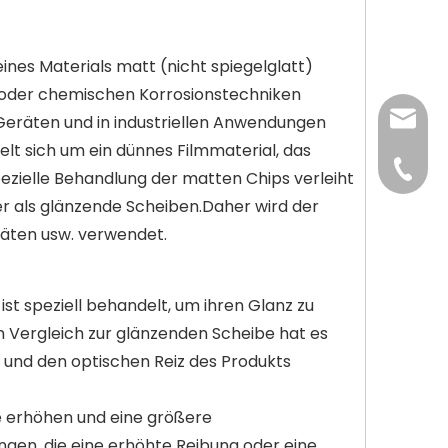
eines Materials matt (nicht spiegelglatt)
n oder chemischen Korrosionstechniken
interna
Geräten und in industriellen Anwendungen
lt sich um ein dünnes Filmmaterial, das
+86-139
pezielle Behandlung der matten Chips verleiht
r als glänzende Scheiben.Daher wird der
+86-13
räten usw. verwendet.
st speziell behandelt, um ihren Glanz zu
Im Vergleich zur glänzenden Scheibe hat es
ur und den optischen Reiz des Produkts
e erhöhen und eine größere
gen, die eine erhöhte Reibung oder eine