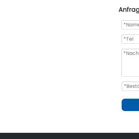
Anfra
Additiv mit kleiner Partikelgröße, optischer Chip mit guter optischer Transparenz
isolierender, transparenter, langlebiger Chip für Schrumpffolie