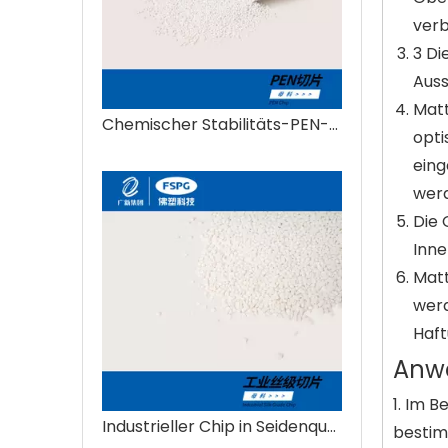
verb
3 Di
Auss
Matt
Chemischer Stabilitäts-PEN-Chip
opti
eing
wer
Die 
Inne
Matt
werd
Haft
Anw
1. Im B
Industrieller Chip in Seidenqualität
bestim