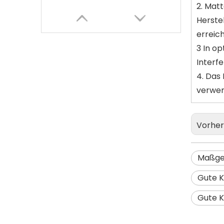
2. Mat
Herste
erreic
3 In o
Interfe
4. Das
verwen
Vorher
Funktioneller Lichtchip
Maßge
Gute Kr
Gute K