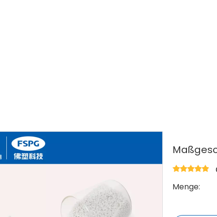
»
PET-Chips
»
Maßgeschneiderter Mattchip
Maßgesc
Menge: