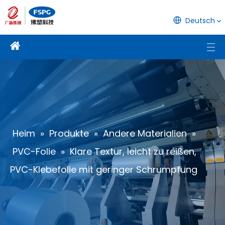
Deutsch
Heim
»
Produkte
»
Andere Materialien
»
PVC-Folie
»
Klare Textur, leicht zu reißen,
PVC-Klebefolie mit geringer Schrumpfung