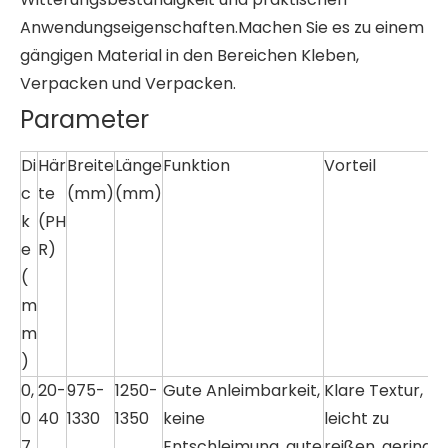
Anwendungseigenschaften.Machen Sie es zu einem
gängigen Material in den Bereichen Kleben,
Verpacken und Verpacken.
Parameter
Di
Här
Breite
Länge
Funktion
Vorteil
c
te
(mm)
(mm)
k
(PH
e
R)
(
m
m
)
0,
20-
975-
1250-
Gute Anleimbarkeit,
Klare Textur,
0
40
1330
1350
keine
leicht zu
7
Entschleimung, gute
reißen, geringe