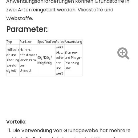
Anwendungsanforderungen können Grundstoffe in
zwei Arten eingeteilt werden: Vliesstoffe und
Webstoffe.
Parameter:
Typ
Funktion
Spezifikation
Farbe
Anwendung
weiß,
Haltbark
Hemmt
blau,
Blumen-
eit und
effektiv das
90g/120g/
schw
und Pitaya-
Alterung
Wachstum
150g/160g
arz
Pflanzung
sbestän
von
und
usw
digkeit
Unkraut
weiß
Vorteile:
Die Verwendung von Grundgewebe hat mehrere