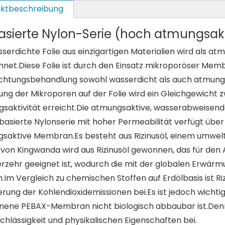
ktbeschreibung
asierte Nylon-Serie (hoch atmungsakt
serdichte Folie aus einzigartigen Materialien wird als at
hnet.Diese Folie ist durch den Einsatz mikroporöser Memb
chtungsbehandlung sowohl wasserdicht als auch atmungs
lung der Mikroporen auf der Folie wird ein Gleichgewicht 
saktivität erreicht.Die atmungsaktive, wasserabweisend
obasierte Nylonserie mit hoher Permeabilität verfügt über
saktive Membran.Es besteht aus Rizinusöl, einem umwelt
m von Kingwanda wird aus Rizinusöl gewonnen, das für de
rzehr geeignet ist, wodurch die mit der globalen Erwärm
Im Vergleich zu chemischen Stoffen auf Erdölbasis ist Riz
rung der Kohlendioxidemissionen bei.Es ist jedoch wichtig
ene PEBAX-Membran nicht biologisch abbaubar ist.Denn
chlässigkeit und physikalischen Eigenschaften bei.