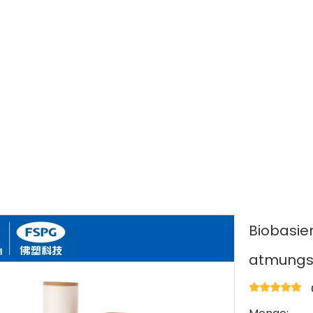
materialien
»
Atmungsaktive, wasserfeste Folie
»
Biobasie
atmungsa