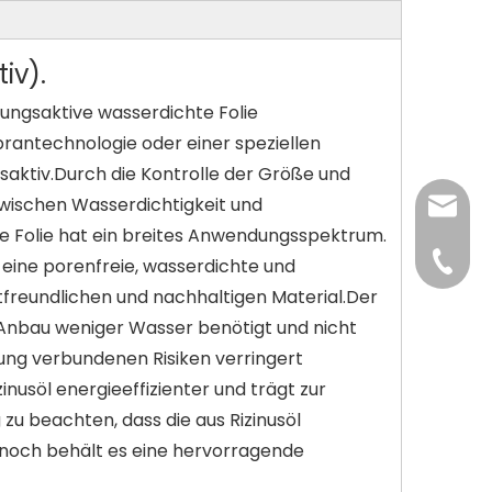
iv).
mungsaktive wasserdichte Folie
rantechnologie oder einer speziellen
aktiv.Durch die Kontrolle der Größe und
zwischen Wasserdichtigkeit und
interna
e Folie hat ein breites Anwendungsspektrum.
+86-139
 eine porenfreie, wasserdichte und
freundlichen und nachhaltigen Material.Der
+86-13
n Anbau weniger Wasser benötigt und nicht
ung verbundenen Risiken verringert
inusöl energieeffizienter und trägt zur
 zu beachten, dass die aus Rizinusöl
och behält es eine hervorragende