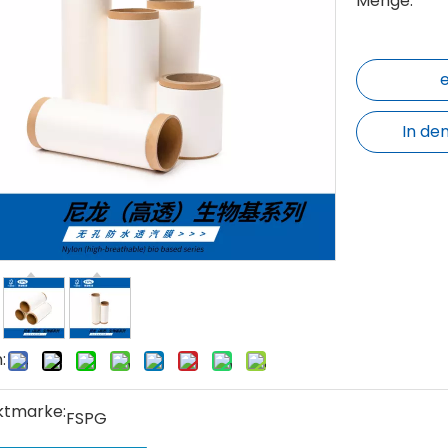
Menge:
In de
:
ktmarke:
FSPG