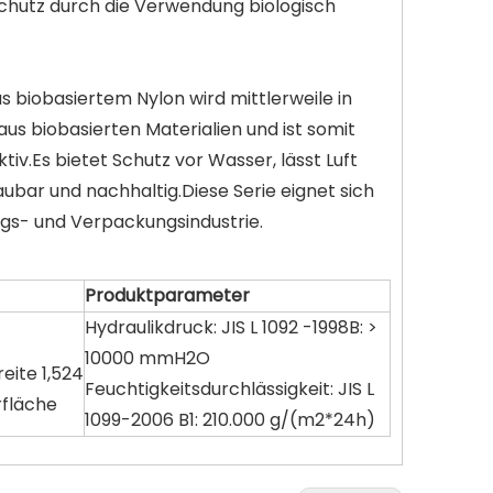
hutz durch die Verwendung biologisch
 biobasiertem Nylon wird mittlerweile in
us biobasierten Materialien und ist somit
iv.Es bietet Schutz vor Wasser, lässt Luft
aubar und nachhaltig.Diese Serie eignet sich
ungs- und Verpackungsindustrie.
Produktparameter
Hydraulikdruck: JIS L 1092 -1998B: >
10000 mmH2O
reite 1,524
Feuchtigkeitsdurchlässigkeit: JIS L
fläche
1099-2006 B1: 210.000 g/(m2*24h)