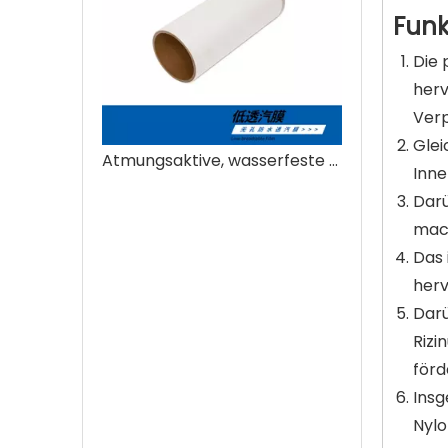
Funk
Die 
herv
Verp
Glei
Atmungsaktive, wasserfeste Folie
Inne
Darü
mac
Das 
herv
Darü
Rizi
förd
Insg
Nylo